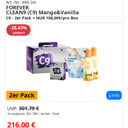
Art.-Nr.: 690-2er
FOREVER
CLEAN9 (C9) Mango&Vanilla
C9 - 2er Pack = NUR 108,00€/pro Box
-28.43%
gespart
2er Pack
Info
301.79 €
UVP:
Grundpreis: 301.79€ / 2erSet - Pack
216.00 €