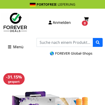
PORTOFREIE
LIEFERUNG
Anmelden
0
Menü
🌎 FOREVER Global-Shops
-31.15%
gespart