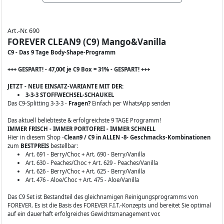
Art.-Nr. 690
FOREVER CLEAN9 (C9) Mango&Vanilla
C9 - Das 9 Tage Body-Shape-Programm
+++ GESPART! - 47,00€ je C9 Box = 31% - GESPART! +++
JETZT - NEUE EINSATZ-VARIANTE MIT DER:
3-3-3 STOFFWECHSEL-SCHAUKEL
Das C9-Splitting 3-3-3 -
Fragen?
Einfach per WhatsApp senden
Das aktuell beliebteste & erfolgreichste 9 TAGE Programm!
IMMER FRISCH - IMMER PORTOFREI - IMMER SCHNELL
Hier in diesem Shop -
Clean9 / C9 in ALLEN -8- Geschmacks-Kombinationen
zum
BESTPREIS
bestellbar:
Art. 691 - Berry/Choc + Art. 690 - Berry/Vanilla
Art. 630 - Peaches/Choc + Art. 629 - Peaches/Vanilla
Art. 626 - Berry/Choc + Art. 625 - Berry/Vanilla
Art. 476 - Aloe/Choc + Art. 475 - Aloe/Vanilla
Das C9 Set ist Bestandteil des gleichnamigen Reinigungsprogramms von
FOREVER. Es ist die Basis des FOREVER F.I.T.-Konzepts und bereitet Sie optimal
auf ein dauerhaft erfolgreiches Gewichtsmanagement vor.