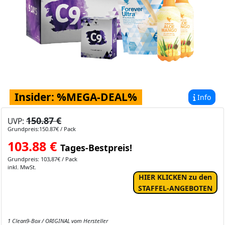
Insider: %MEGA-DEAL%
Info
150.87 €
UVP:
Grundpreis:150.87€ / Pack
103.88
€
Tages-Bestpreis!
Grundpreis: 103,87€ / Pack
inkl. MwSt.
HIER KLICKEN zu den
STAFFEL-ANGEBOTEN
1 Clean9-Box / ORIGINAL vom Hersteller