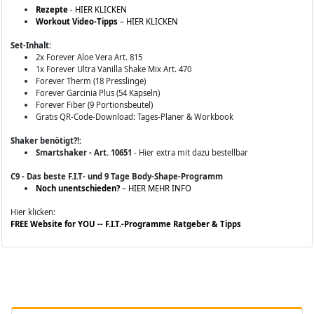
Rezepte
- HIER KLICKEN
Workout Video-Tipps
– HIER KLICKEN
Set-Inhalt:
2x Forever Aloe Vera Art. 815
1x Forever Ultra Vanilla Shake Mix Art. 470
Forever Therm (18 Presslinge)
Forever Garcinia Plus (54 Kapseln)
Forever Fiber (9 Portionsbeutel)
Gratis QR-Code-Download: Tages-Planer & Workbook
Shaker benötigt?!:
Smartshaker - Art. 10651
- Hier extra mit dazu bestellbar
C9 - Das beste F.I.T- und 9 Tage Body-Shape-Programm
Noch unentschieden?
– HIER MEHR INFO
Hier klicken:
FREE Website for YOU -- F.I.T.-Programme Ratgeber & Tipps