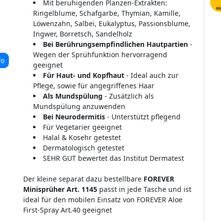
Mit beruhigenden Planzen-Extrakten:
Hi
Ringelblume, Schafgarbe, Thymian, Kamille,
Löwenzahn, Salbei, Eukalyptus, Passionsblume,
Ingwer, Borretsch, Sandelholz
Bei Berührungsempfindlichen Hautpartien
-
Wegen der Sprühfunktion hervorragend
fo
geeignet
Für Haut- und Kopfhaut
- Ideal auch zur
Pflege, sowie für angegriffenes Haar
Als Mundspülung
- Zusätzlich als
Mundspülung anzuwenden
Bei Neurodermitis
- Unterstützt pflegend
Für Vegetarier geeignet
Halal & Kosehr getestet
Dermatologisch getestet
SEHR GUT bewertet das Institut Dermatest
Der kleine separat dazu bestellbare
FOREVER
Minisprüher Art. 1145
passt in jede Tasche und ist
ideal für den mobilen Einsatz von FOREVER Aloe
First-Spray Art.40 geeignet