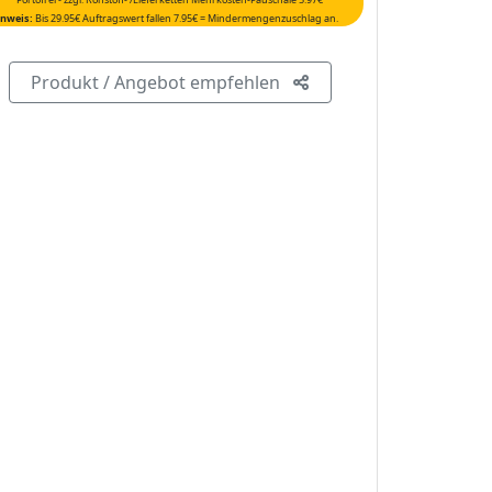
nweis:
Bis 29.95€ Auftragswert fallen 7.95€ = Mindermengenzuschlag an.
Produkt / Angebot empfehlen