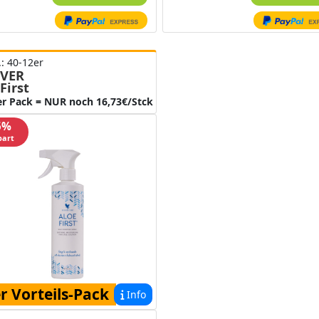
.: 40-12er
VER
First
er Pack = NUR noch 16,73€/Stck
5%
part
r Vorteils-Pack
Info