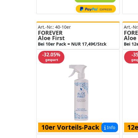
Art.-Nr.: 40-10er
Art.-Nr
FOREVER
FORE
Aloe First
Aloe 
Bei 10er Pack = NUR 17,49€/Stck
Bei 12
-32.05%
-3
gespart
ges
10er Vorteils-Pack
12e
Info