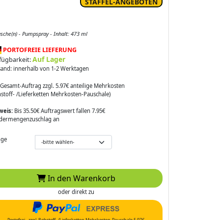
STAFFEL-ANGEBOTEN
asche(n) - Pumpspray - Inhalt: 473 ml
PORTOFREIE LIEFERUNG
Auf Lager
fügbarkeit:
sand: innerhalb von 1-2 Werktagen
Gesamt-Auftrag zzgl. 5.97€ anteilige Mehrkosten
stoff- /Lieferketten Mehrkosten-Pauschale)
weis:
Bis 35.50€ Auftragswert fallen 7.95€
dermengenzuschlag an
ge
In den Warenkorb
oder direkt zu
Portofrei - zzgl. Rohstoff- /Lieferketten Mehrkosten-Pauschale 5.97€