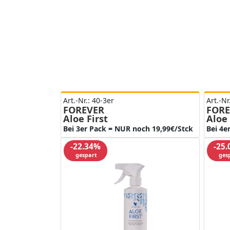
Art.-Nr.: 40-3er
Art.-Nr
FOREVER
FORE
Aloe First
Aloe 
Bei 3er Pack = NUR noch 19,99€/Stck
Bei 4e
-22.34%
-25
gespart
ges