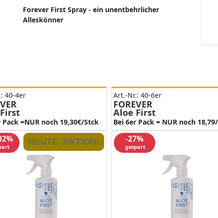
Forever First Spray - ein unentbehrlicher
Alleskönner
.: 40-4er
Art.-Nr.: 40-6er
VER
FOREVER
First
Aloe First
r Pack =NUR noch 19,30€/Stck
Bei 6er Pack = NUR noch 18,79
.02%
-27%
HEUTE AKTION!
part
gespart