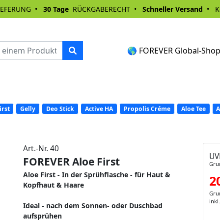
IEFERUNG •
30 Tage
RÜCKGABERECHT •
Schneller Versand
• Ko
🌎 FOREVER Global-Sho
irst
Gelly
Deo Stick
Active HA
Propolis Créme
Aloe Tee
A
Art.-Nr. 40
UV
FOREVER Aloe First
Grun
Aloe First - In der Sprühflasche - für Haut &
2
Kopfhaut & Haare
Grun
inkl
Ideal - nach dem Sonnen- oder Duschbad
aufsprühen