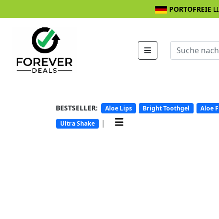
PORTOFREIE
L
BESTSELLER:
Aloe Lips
Bright Toothgel
Aloe F
|
Ultra Shake