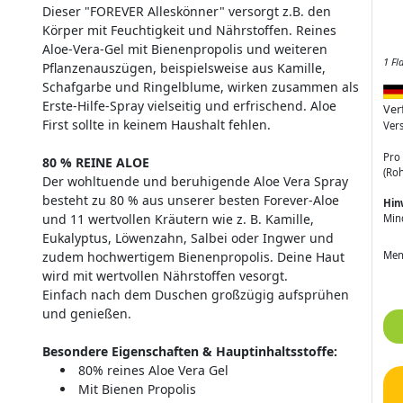
Dieser "FOREVER Alleskönner" versorgt z.B. den
Körper mit Feuchtigkeit und Nährstoffen. Reines
Aloe-Vera-Gel mit Bienenpropolis und weiteren
1 Fl
Pflanzenauszügen, beispielsweise aus Kamille,
Schafgarbe und Ringelblume, wirken zusammen als
Erste-Hilfe-Spray vielseitig und erfrischend. Aloe
Ver
First sollte in keinem Haushalt fehlen.
Ver
Pro 
80 % REINE ALOE
(Roh
Der wohltuende und beruhigende Aloe Vera Spray
besteht zu 80 % aus unserer besten Forever-Aloe
Hin
und 11 wertvollen Kräutern wie z. B. Kamille,
Min
Eukalyptus, Löwenzahn, Salbei oder Ingwer und
zudem hochwertigem Bienenpropolis. Deine Haut
Men
wird mit wertvollen Nährstoffen vesorgt.
Einfach nach dem Duschen großzügig aufsprühen
und genießen.
Besondere Eigenschaften & Hauptinhaltsstoffe:
80% reines Aloe Vera Gel
Mit Bienen Propolis