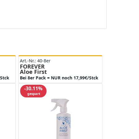
Art.-Nr.: 40-8er
FOREVER
Aloe First
/Stck
Bei 8er Pack = NUR noch 17,99€/Stck
-30.11%
gespart