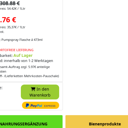
308.88 €
eis: 54.42€ / 1Ltr
.76 €
eis: 35,37€ / 1Ltr
st.
st Pumpspray Flasche á 473ml
RTOFREIE LIEFERUNG
Auf Lager
barkeit:
d: innerhalb von 1-2 Werktagen
samt-Auftrag zzgl. 5.97€ anteilige
sten
ff- /Lieferketten Mehrkosten-Pauschale)
e:
In den
Warenkorb
NAHRUNGSERGÄNZUNG
Bienenprodukte