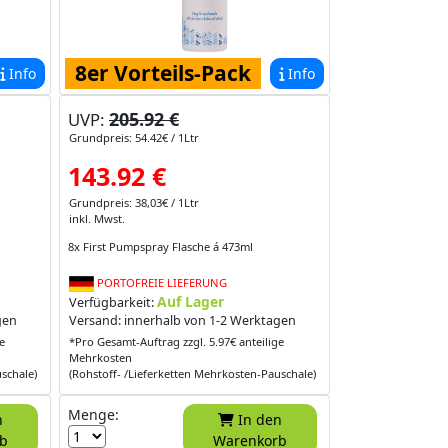
8er Vorteils-Pack
Info
Info
205.92 €
UVP:
Grundpreis: 54.42€ / 1Ltr
143.92 €
Grundpreis: 38,03€ / 1Ltr
inkl. Mwst.
8x First Pumpspray Flasche á 473ml
PORTOFREIE LIEFERUNG
Auf Lager
Verfügbarkeit:
gen
Versand: innerhalb von 1-2 Werktagen
e
*Pro Gesamt-Auftrag zzgl. 5.97€ anteilige
Mehrkosten
schale)
(Rohstoff- /Lieferketten Mehrkosten-Pauschale)
Menge:
In den
b
Warenkorb