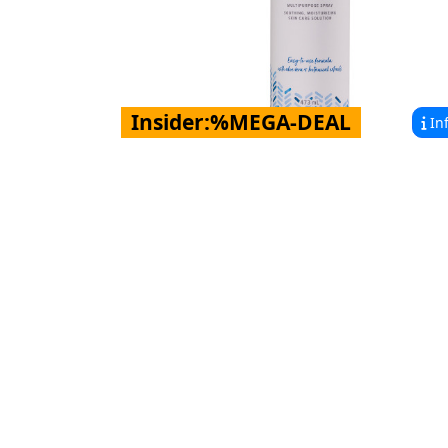
Insider:%MEGA-DEAL
In