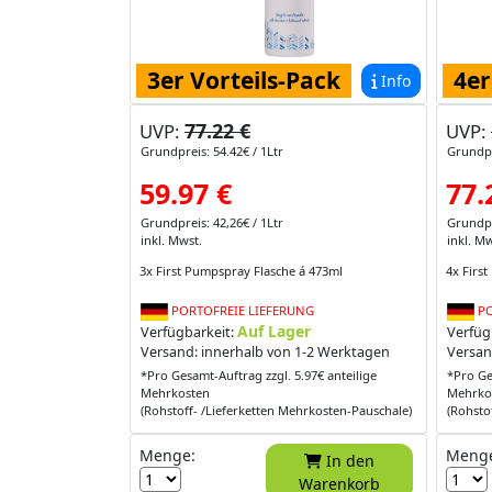
3er Vorteils-Pack
4er
Info
77.22 €
UVP:
UVP:
Grundpreis: 54.42€ / 1Ltr
Grundpr
59.97 €
77.
Grundpreis: 42,26€ / 1Ltr
Grundpr
inkl. Mwst.
inkl. Mw
3x First Pumpspray Flasche á 473ml
4x Firs
PORTOFREIE LIEFERUNG
PO
Auf Lager
Verfügbarkeit:
Verfüg
Versand: innerhalb von 1-2 Werktagen
Versan
*Pro Gesamt-Auftrag zzgl. 5.97€ anteilige
*Pro Ge
Mehrkosten
Mehrko
(Rohstoff- /Lieferketten Mehrkosten-Pauschale)
(Rohsto
Menge:
Meng
In den
Warenkorb