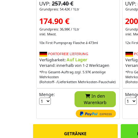
257.40 €
UVP:
UVP:
Grundpreis: 54.42€ / 1Ltr
Grundpr
174.90 €
200
Grundpreis: 36,98€ / 1Ltr
Grundpr
inkl. Mwst.
inkl. Mw
10x First Pumpspray Flasche á 473ml
12x Fir
PORTOFREIE LIEFERUNG
PO
Auf Lager
Verfügbarkeit:
Verfüg
Versand: innerhalb von 1-2 Werktagen
Versan
*Pro Gesamt-Auftrag zzgl. 5.97€ anteilige
*Pro Ge
Mehrkosten
Mehrko
(Rohstoff- /Lieferketten Mehrkosten-Pauschale)
(Rohsto
Menge:
Meng
In den
Warenkorb
GETRÄNKE