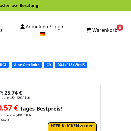
stenlose
Beratung
Anmelden / Login
0
Warenkorb
ps
🇩🇪
RGI
Aloe Getränke
C9
DX4+F15+Vital5
25.74 €
P:
dpreis:54.42€ / 1Ltr
0.57
€
Tages-Bestpreis!
dpreis: 43,49€ / 1Ltr
. MwSt.
HIER KLICKEN zu den