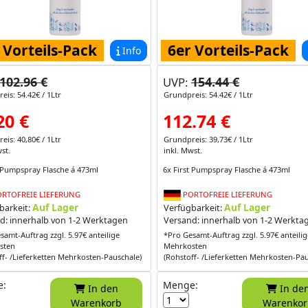
 Vorteils-Pack
6er Vorteils-Pack
Info
102.96 €
154.44 €
UVP:
eis: 54.42€ / 1Ltr
Grundpreis: 54.42€ / 1Ltr
20 €
112.74 €
eis: 40,80€ / 1Ltr
Grundpreis: 39,73€ / 1Ltr
st.
inkl. Mwst.
t Pumpspray Flasche á 473ml
6x First Pumpspray Flasche á 473ml
RTOFREIE LIEFERUNG
PORTOFREIE LIEFERUNG
Auf Lager
Auf Lager
barkeit:
Verfügbarkeit:
d: innerhalb von 1-2 Werktagen
Versand: innerhalb von 1-2 Werkta
samt-Auftrag zzgl. 5.97€ anteilige
*Pro Gesamt-Auftrag zzgl. 5.97€ anteilig
sten
Mehrkosten
ff- /Lieferketten Mehrkosten-Pauschale)
(Rohstoff- /Lieferketten Mehrkosten-Pau
e:
Menge:
In den
In den
Warenkorb
Warenkor