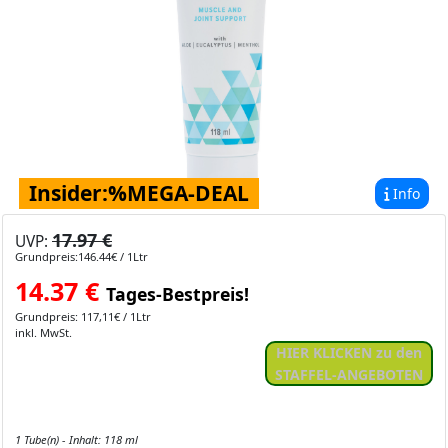
Insider:%MEGA-DEAL
Info
17.97 €
UVP:
Grundpreis:146.44€ / 1Ltr
14.37
€
Tages-Bestpreis!
Grundpreis: 117,11€ / 1Ltr
inkl. MwSt.
HIER KLICKEN zu den
STAFFEL-ANGEBOTEN
1 Tube(n) - Inhalt: 118 ml