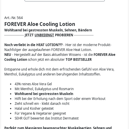
Art.-Nr. 564
FOREVER Aloe Cooling Lotion
Wohltuend bei gestressten Muskeln, Sehnen, Bändern
-----------------
JETZT
UNBEDINGT
PROBIEREN
-----------------
Noch verliebt in die HEAT LOTION???
- Hier ist der moderne Produkt-
Nachfolger der ausgelaufenen FOREVER Aloe Heat Lotion.
NEU
- Hergestellt auf der Basis aktuellsten Wissens - ist die
FOREVER Aloe
Cooling Lotion
schon jetzt ein absoluter
TOP BESTSELLER
Entspanne und erhole dich mit dem erfrischenden Gefühl von Aloe Vera,
Menthol, Eukalyptus und anderen beruhigenden Inhaltsstoffen.
43% reines Aloe Vera Gel
Mit Menthol, Eukalyptus und Rosmarin
Wohltuend bei gestressten Muskeln
Hilft bei der Erholung nach dem Sport oder einem Workout
Zieht schnell ein - klebt danach nicht
Halal und Kosher getestet
Für Vegane & Vegetarier geeignet
SEHR GUT bewertet das Institut Dermatest
Perfekt zum Massieren beanspruchter Muskelpartien, Sehnen und