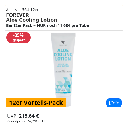
Art.-Nr.: 564-12er
FOREVER
Aloe Cooling Lotion
Bei 12er Pack = NUR noch 11,68€ pro Tube
-35%
gespart
12er Vorteils-Pack
Info
215.64 €
UVP:
Grundpreis: 152,29€ / 1Ltr