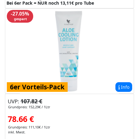
Bei 6er Pack = NUR noch 13,11€ pro Tube
-27.05%
gespart
6er Vorteils-Pack
Info
107.82 €
UVP:
Grundpreis: 152,29€ / 1Ltr
78.66 €
Grundpreis: 111,10€ / 1Ltr
inkl. Mwst.